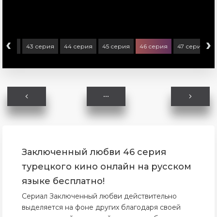
‹
›
серия
43 серия
44 серия
45 серия
46 серия
47 серия
Заключенный любви 46 серия
турецкого кино онлайн на русском
языке бесплатно!
Сериал Заключенный любви действительно
выделяется на фоне других благодаря своей