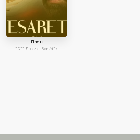
Плен
2022
Драма | BeniAffet