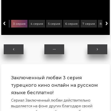
‹
›
серия
3 серия
4 серия
5 серия
6 серия
7 серия
8 сери
Заключенный любви 3 серия
турецкого кино онлайн на русском
языке бесплатно!
Сериал Заключенный любви действительно
выделяется на фоне других благодаря своей