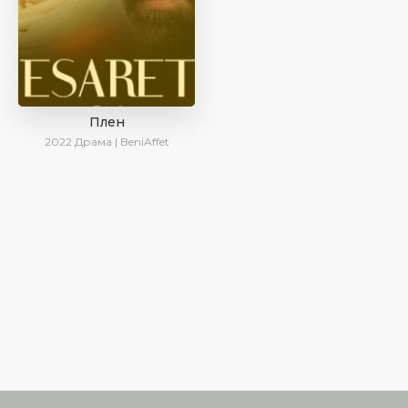
Плен
2022
Драма | BeniAffet