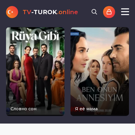
TV
-TUROK
.online
Словно сон
Я её мама