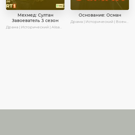
Мехмед: Султан
Основание: Осман
Завоеватель 3 сезон
Драма | Исторический | Военный | AveTurk | Turok1990
Драма | Исторический | AlisaDirilis | Сериалы 2024