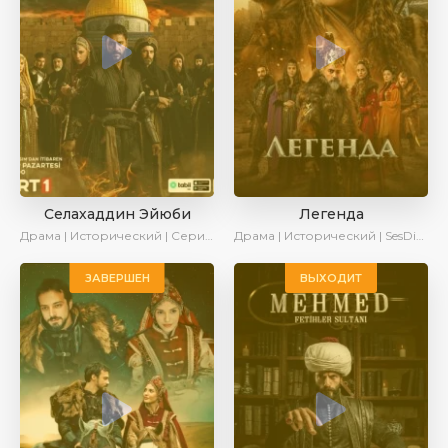
Селахаддин Эйюби
Легенда
Драма | Исторический | Сериалы 2023
Драма | Исторический | SesDizi | Ирина Котова | AveTurk | Turok1990
ЗАВЕРШЕН
ВЫХОДИТ