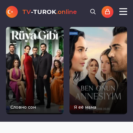
TV
-TUROK
.online
Словно сон
Я её мама