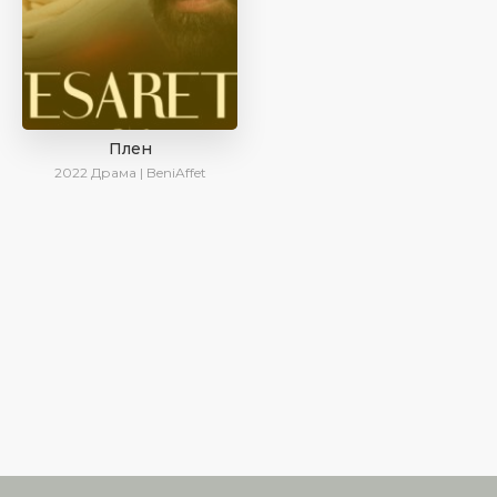
Плен
2022
Драма | BeniAffet