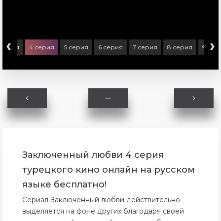
‹
›
 серия
4 серия
5 серия
6 серия
7 серия
8 серия
9 сер
Заключенный любви 4 серия
турецкого кино онлайн на русском
языке бесплатно!
Сериал Заключенный любви действительно
выделяется на фоне других благодаря своей