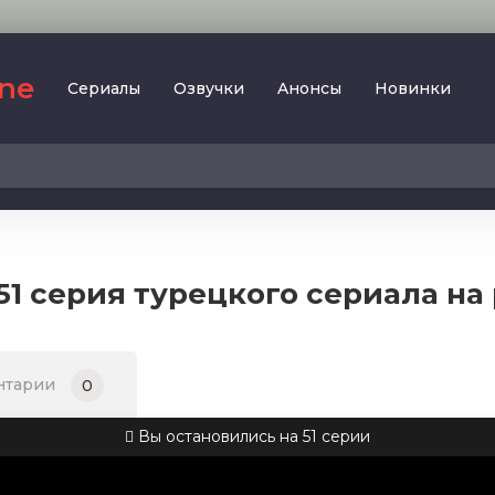
ine
Сериалы
Oзвучки
Aнoнcы
Новинки
2023
SesDizi
2024
BeniBirakma
2025
Ирина Котова
1 серия турецкого сериала на
AveTurk
Мелодрама
AlisaDirilis
Драма
BeniAffet
нтарии
0
Исторический
Turok1990
Детектив
Вы остановились на 51 серии
Боевик
Военный