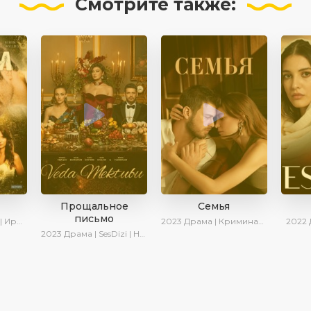
Смотрите
также:
Прощальное
Семья
письмо
 Котова
2023
Драма | Криминал | SesDizi | Ирина Котова | AveTurk | Сериалы 2023
2022
2023
Драма | SesDizi | Новинки | Сериалы 2023