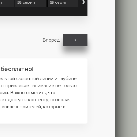
›
я
58 серия
59 серия
60 серия
61 серия
Вперед
 бесплатно!
ельной сюжетной линии и глубине
кт привлекает внимание не только
рии. Важно отметить, что
ет доступ к контенту, позволяя
 вовлечь зрителей, которые в