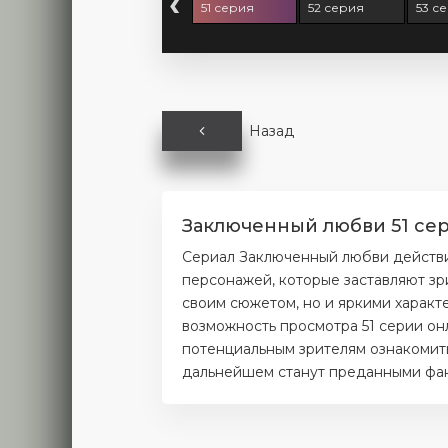
‹
9 серия
50 серия
51 серия
52 серия
53 с
Назад
Заключенный любви 51 сер
Сериал Заключенный любви действи
персонажей, которые заставляют зр
своим сюжетом, но и яркими характ
возможность просмотра 51 серии он
потенциальным зрителям ознакомитьс
дальнейшем станут преданными фана