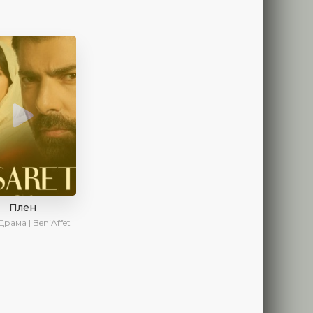
Плен
Драма | BeniAffet