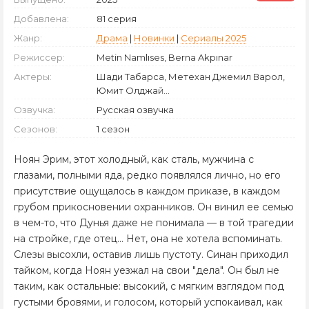
Добавлена:
81 серия
Жанр:
Драма
|
Новинки
|
Сериалы 2025
Режиссер:
Metin Namlıses, Berna Akpınar
Актеры:
Шади Табарса, Метехан Джемил Варол,
Юмит Олджай...
Озвучка:
Русская озвучка
Сезонов:
1 сезон
Ноян Эрим, этот холодный, как сталь, мужчина с
глазами, полными яда, редко появлялся лично, но его
присутствие ощущалось в каждом приказе, в каждом
грубом прикосновении охранников. Он винил ее семью
в чем-то, что Дунья даже не понимала — в той трагедии
на стройке, где отец... Нет, она не хотела вспоминать.
Слезы высохли, оставив лишь пустоту. Синан приходил
тайком, когда Ноян уезжал на свои "дела". Он был не
таким, как остальные: высокий, с мягким взглядом под
густыми бровями, и голосом, который успокаивал, как