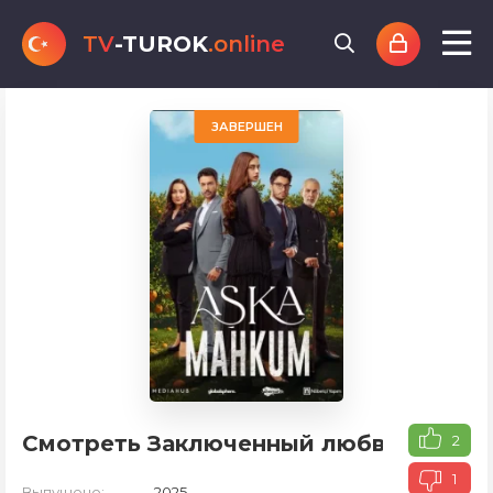
TV
-TUROK
.online
ЗАВЕРШЕН
Смотреть Заключенный любви
2
1
Выпущено:
2025