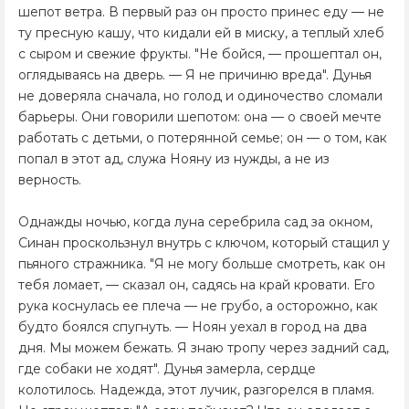
шепот ветра. В первый раз он просто принес еду — не
ту пресную кашу, что кидали ей в миску, а теплый хлеб
с сыром и свежие фрукты. "Не бойся, — прошептал он,
оглядываясь на дверь. — Я не причиню вреда". Дунья
не доверяла сначала, но голод и одиночество сломали
барьеры. Они говорили шепотом: она — о своей мечте
работать с детьми, о потерянной семье; он — о том, как
попал в этот ад, служа Нояну из нужды, а не из
верность.
Однажды ночью, когда луна серебрила сад за окном,
Синан проскользнул внутрь с ключом, который стащил у
пьяного стражника. "Я не могу больше смотреть, как он
тебя ломает, — сказал он, садясь на край кровати. Его
рука коснулась ее плеча — не грубо, а осторожно, как
будто боялся спугнуть. — Ноян уехал в город на два
дня. Мы можем бежать. Я знаю тропу через задний сад,
где собаки не ходят". Дунья замерла, сердце
колотилось. Надежда, этот лучик, разгорелся в пламя.