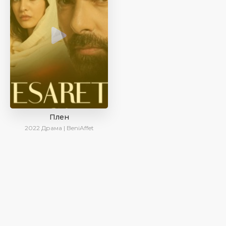
Плен
2022
Драма | BeniAffet