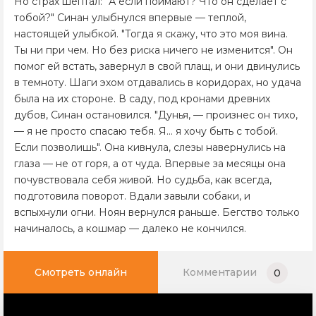
Но страх шептал: "А если поймают? Что он сделает с
тобой?" Синан улыбнулся впервые — теплой,
настоящей улыбкой. "Тогда я скажу, что это моя вина.
Ты ни при чем. Но без риска ничего не изменится". Он
помог ей встать, завернул в свой плащ, и они двинулись
в темноту. Шаги эхом отдавались в коридорах, но удача
была на их стороне. В саду, под кронами древних
дубов, Синан остановился. "Дунья, — произнес он тихо,
— я не просто спасаю тебя. Я... я хочу быть с тобой.
Если позволишь". Она кивнула, слезы навернулись на
глаза — не от горя, а от чуда. Впервые за месяцы она
почувствовала себя живой. Но судьба, как всегда,
подготовила поворот. Вдали завыли собаки, и
вспыхнули огни. Ноян вернулся раньше. Бегство только
начиналось, а кошмар — далеко не кончился.
Смотреть онлайн
Комментарии
0