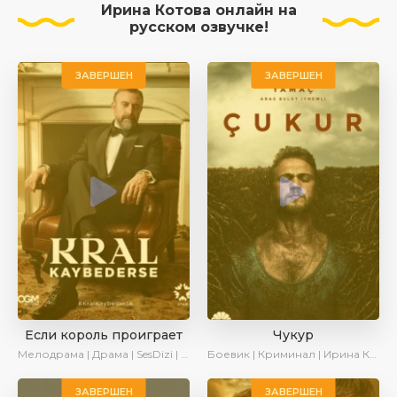
Ирина Котова онлайн на
русском озвучке!
ЗАВЕРШЕН
ЗАВЕРШЕН
Если король проиграет
Чукур
Мелодрама | Драма | SesDizi | Ирина Котова | AlisaDirilis | Turok1990 | Новинки | Сериалы 2025
Боевик | Криминал | Ирина Котова
ЗАВЕРШЕН
ЗАВЕРШЕН