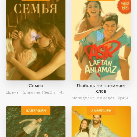
Семья
Любовь не понимает
слов
Драма | Криминал | SesDizi | Ирина Котова | AveTurk | Сериалы 2023
Мелодрама | Комедия | Ирина Котова
ЗАВЕРШЕН
ЗАВЕРШЕН