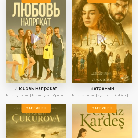
Любовь напрокат
Ветреный
Мелодрама | Комедия | Ирина Котова
Мелодрама | Драма | SesDizi | Ирина Котова | AveTurk
ЗАВЕРШЕН
ЗАВЕРШЕН