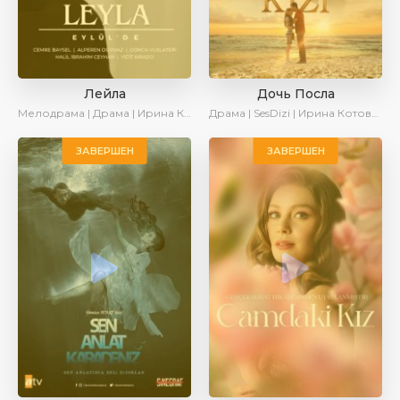
Лейла
Дочь Посла
Мелодрама | Драма | Ирина Котова | AveTurk | AlisaDirilis | Сериалы 2024
Драма | SesDizi | Ирина Котова | AveTurk | Turok1990
ЗАВЕРШЕН
ЗАВЕРШЕН