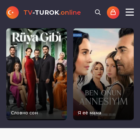
TV
-TUROK
.online
Словно сон
Я её мама