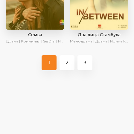
Семья
Два лица Стамбула
Драма | Криминал | SesDizi | Ирина Котова | AveTurk | Сериалы 2023
Мелодрама | Драма | Ирина Котова
1
2
3