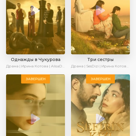
Однажды в Чукурова
Три сестры
Драма | Ирина Котова | AlisaDirilis
Драма | SesDizi | Ирина Котова | AveTurk
ЗАВЕРШЕН
ЗАВЕРШЕН