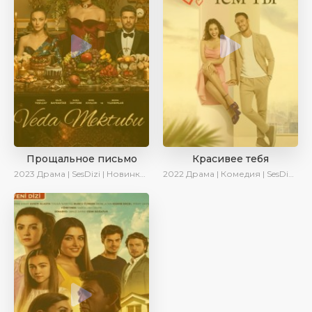
Прощальное письмо
Красивее тебя
2023
Драма | SesDizi | Новинки | Сериалы 2023
2022
Драма | Комедия | SesDizi | AveTurk | Turok1990