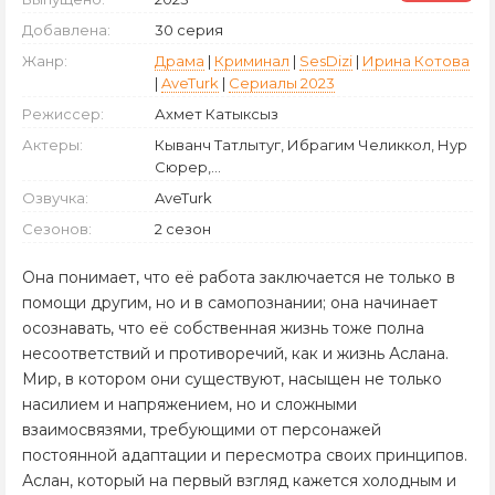
Добавлена:
30 серия
Жанр:
Драма
|
Криминал
|
SesDizi
|
Ирина Котова
|
AveTurk
|
Сериалы 2023
Режиссер:
Ахмет Катыксыз
Актеры:
Кыванч Татлытуг, Ибрагим Челиккол, Нур
Сюрер,...
Озвучка:
AveTurk
Сезонов:
2 сезон
Она понимает, что её работа заключается не только в
помощи другим, но и в самопознании; она начинает
осознавать, что её собственная жизнь тоже полна
несоответствий и противоречий, как и жизнь Аслана.
Мир, в котором они существуют, насыщен не только
насилием и напряжением, но и сложными
взаимосвязями, требующими от персонажей
постоянной адаптации и пересмотра своих принципов.
Аслан, который на первый взгляд кажется холодным и