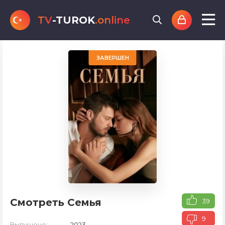
TV
-TUROK
.online
ЗАВЕРШЕН
Смотреть Семья
39
9
Выпущено:
2023