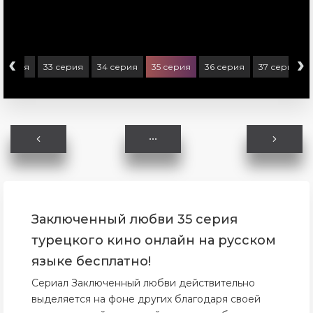
‹
›
 серия
33 серия
34 серия
35 серия
36 серия
37 серия
Заключенный любви 35 серия
турецкого кино онлайн на русском
языке бесплатно!
Сериал Заключенный любви действительно
выделяется на фоне других благодаря своей