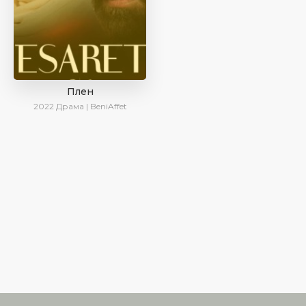
Плен
2022
Драма | BeniAffet