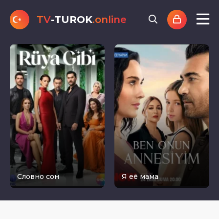
TV
-TUROK
.online
Словно сон
Я её мама