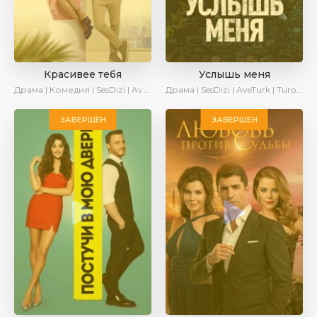
Красивее тебя
Услышь меня
Драма | Комедия | SesDizi | AveTurk | Turok1990
Драма | SesDizi | AveTurk | Turok1990
ЗАВЕРШЕН
ЗАВЕРШЕН