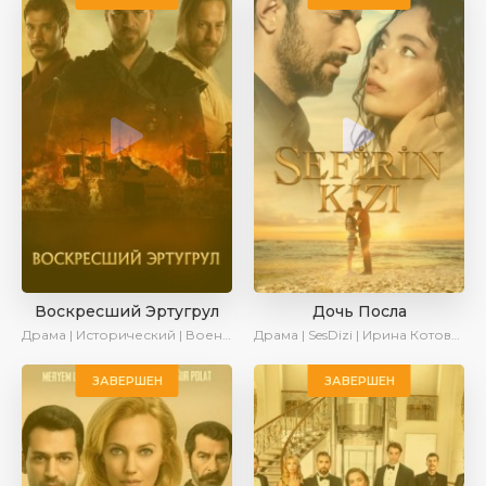
Воскресший Эртугрул
Дочь Посла
Драма | Исторический | Военный | Turok1990
Драма | SesDizi | Ирина Котова | AveTurk | Turok1990
ЗАВЕРШЕН
ЗАВЕРШЕН