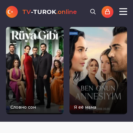
TV
-TUROK
.online
Словно сон
Я её мама