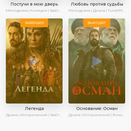
Постучи в мою дверь
Любовь против судьбы
Мелодрама | Комедия | SesDizi | Ирина Котова | AveTurk | Turok1990
Мелодрама | Драма | Turok1990
ЗАВЕРШЕН
ВЫХОДИТ
Легенда
Основание: Осман
Драма | Исторический | SesDizi | Ирина Котова | AveTurk | Turok1990
Драма | Исторический | Военный | AveTurk | Turok1990