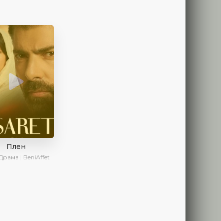
Плен
Драма | BeniAffet