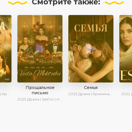
Смотрите
также:
Прощальное
Семья
письмо
 Котова
2023
Драма | Криминал | SesDizi | Ирина Котова | AveTurk | Сериалы 2023
2022
2023
Драма | SesDizi | Новинки | Сериалы 2023