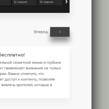
›
я
12 серия
13 серия
14 серия
15 серия
Вперед
бесплатно!
ельной сюжетной линии и глубине
кт привлекает внимание не только
рии. Важно отметить, что
т доступ к контенту, позволяя
 вовлечь зрителей, которые в