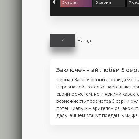
‹
 серия
4 серия
5 серия
6 серия
7 се
Назад
Заключенный любви 5 сери
Сериал Заключенный любви действи
персонажей, которые заставляют зр
своим сюжетом, но и яркими характ
возможность просмотра 5 серии онл
потенциальным зрителям ознакомитьс
дальнейшем станут преданными фана