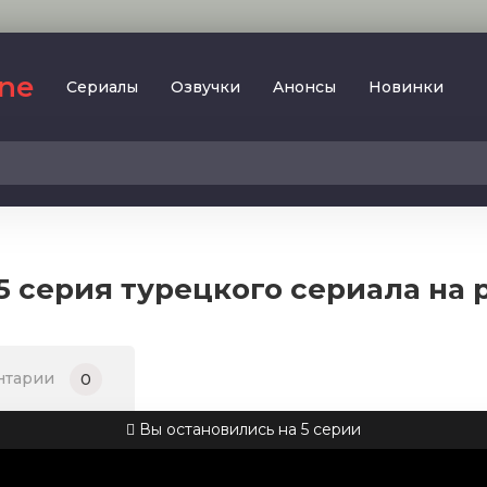
ine
Сериалы
Oзвучки
Aнoнcы
Новинки
2023
SesDizi
2024
BeniBirakma
2025
Ирина Котова
 серия турецкого сериала на 
AveTurk
Мелодрама
AlisaDirilis
Драма
BeniAffet
нтарии
0
Исторический
Turok1990
Детектив
Вы остановились на 5 серии
Боевик
Военный