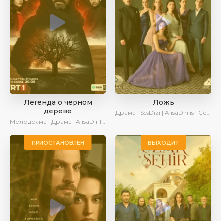
Легенда о черном
Ложь
дереве
Драма | SesDizi | AlisaDirilis | Сериалы 2024
Мелодрама | Драма | AlisaDirilis | Сериалы 2024
ПРИОСТАНОВЛЕН
ВЫХОДИТ