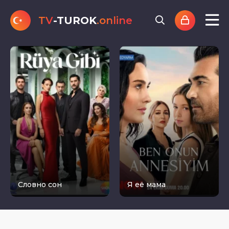
TV
-TUROK
.online
Словно сон
Я её мама