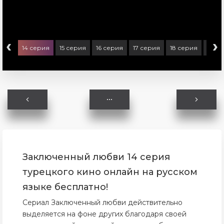
‹
›
ерия
14 серия
15 серия
16 серия
17 серия
18 серия
19 с
Заключенный любви 14 серия
турецкого кино онлайн на русском
языке бесплатно!
Сериал Заключенный любви действительно
выделяется на фоне других благодаря своей