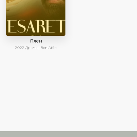
Плен
2022
Драма | BeniAffet