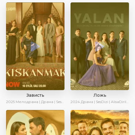
Зависть
Ложь
2025
Мелодрама | Драма | SesDizi | Ирина Котова | AlisaDirilis | Новинки | Сериалы 2025
2024
Драма | SesDizi | AlisaDirilis | Сериалы 2024