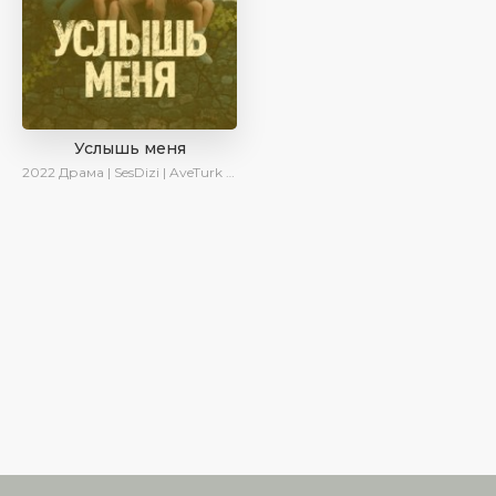
Услышь меня
2022
Драма | SesDizi | AveTurk | Turok1990