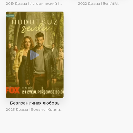
2019
Драма | Исторический | Военный | AveTurk | Turok1990
2022
Драма | BeniAffet
Безграничная любовь
2023
Драма | Боевик | Криминал | SesDizi | Сериалы 2023