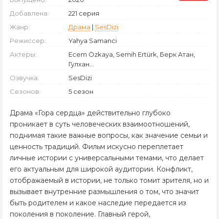
Добавлена:
221 серия
Жанр:
Драма
|
SesDizi
Режиссер:
Yahya Samanci
Актеры:
Ecem Özkaya, Semih Ertürk, Берк Атан,
Гулхан...
Озвучка:
SesDizi
Сезонов:
5 сезон
Драма «Гора сердца» действительно глубоко
проникает в суть человеческих взаимоотношений,
поднимая такие важные вопросы, как значение семьи и
ценность традиций. Фильм искусно переплетает
личные истории с универсальными темами, что делает
его актуальным для широкой аудитории. Конфликт,
отображаемый в истории, не только томит зрителя, но и
вызывает внутренние размышления о том, что значит
быть родителем и какое наследие передается из
поколения в поколение. Главный герой,