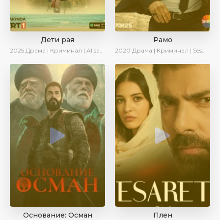
Дети рая
Рамо
2025
Драма | Криминал | AlisaDirilis | Новинки | Сериалы 2025
2020
Драма | Криминал | SesDizi | Ирина Котова
Основание: Осман
Плен