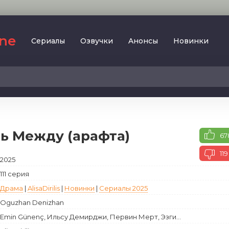
ine
Сериалы
Oзвучки
Aнoнcы
Новинки
2023
SesDizi
2024
BeniBirakma
2025
Ирина Котова
ь Между (арафта)
67
AveTurk
Мелодрама
AlisaDirilis
119
2025
Драма
BeniAffet
111 серия
Исторический
Turok1990
Драма
|
AlisaDirilis
|
Новинки
|
Сериалы 2025
Детектив
Oguzhan Denizhan
Боевик
Emin Günenç, Ильсу Демирджи, Первин Мерт, Эзги...
Военный