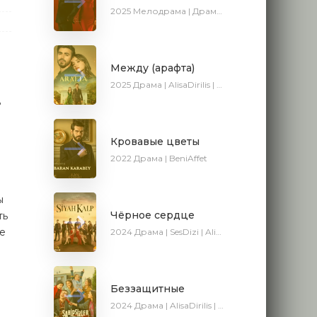
2025
Мелодрама | Драма | SesDizi | Новинки | Сериалы 2025
Между (арафта)
2025
Драма | AlisaDirilis | Новинки | Сериалы 2025
ь
Кровавые цветы
2022
Драма | BeniAffet
ы
Чёрное сердце
ть
ые
2024
Драма | SesDizi | AlisaDirilis | Сериалы 2024
Беззащитные
2024
Драма | AlisaDirilis | Сериалы 2024