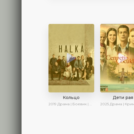
Кольцо
Дети рая
2019
Драма | Боевик | Криминал
2025
Драма | Криминал | AlisaDirilis | Новинки 