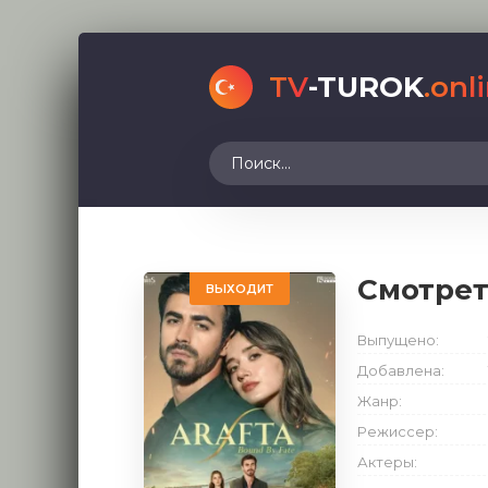
TV
-TUROK
.onl
Смотрет
ВЫХОДИТ
Выпущено:
Добавлена:
Жанр:
Режиссер:
Актеры: