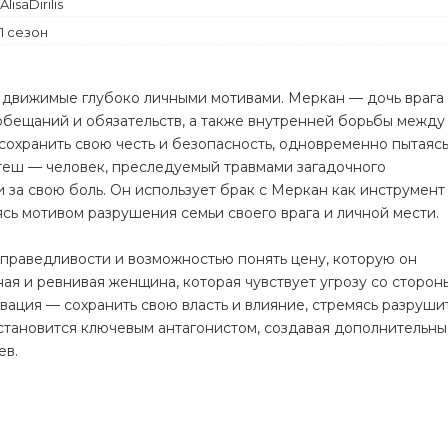
AlisaDirilis
Комедия
1 сезон
Криминал
 движимые глубоко личными мотивами. Меркан — дочь врага
бещаний и обязательств, а также внутренней борьбы между
сохранить свою честь и безопасность, одновременно пытаяс
Атеш — человек, преследуемый травмами загадочного
 за свою боль. Он использует брак с Меркан как инструмент
сь мотивом разрушения семьи своего врага и личной мести.
праведливости и возможностью понять цену, которую он
ая и ревнивая женщина, которая чувствует угрозу со сторон
вация — сохранить свою власть и влияние, стремясь разруши
 становится ключевым антагонистом, создавая дополнительн
ев.