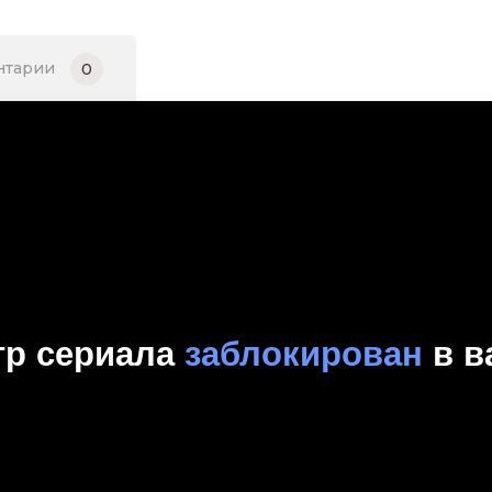
нтарии
0