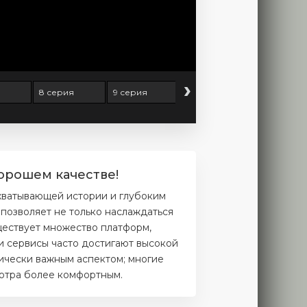
›
8 серия
9 серия
10 серия
11 серия
орошем качестве!
ахватывающей истории и глубоким
позволяет не только наслаждаться
ществует множество платформ,
и сервисы часто достигают высокой
тически важным аспектом; многие
мотра более комфортным.