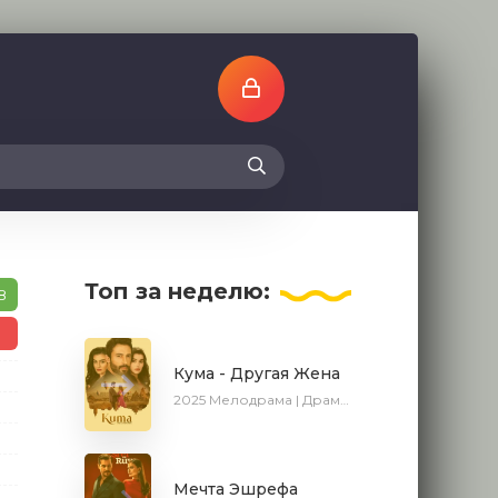
Топ
за неделю:
8
Кума - Другая Жена
2025
Мелодрама | Драма | Новинки | Сериалы 2025
Мечта Эшрефа