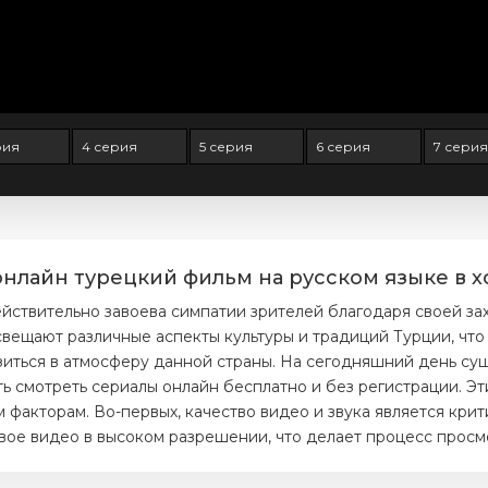
рия
4 серия
5 серия
6 серия
7 серия
онлайн турецкий фильм на русском языке в х
йствительно завоева симпатии зрителей благодаря своей з
вещают различные аспекты культуры и традиций Турции, что 
зиться в атмосферу данной страны. На сегодняшний день су
 смотреть сериалы онлайн бесплатно и без регистрации. Эт
 факторам. Во-первых, качество видео и звука является кри
вое видео в высоком разрешении, что делает процесс прос