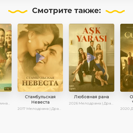
Смотрите
также:
Стамбульская
Любовная рана
О
Невеста
| Сериалы 2025
2026
Мелодрама | Драма | Новинки
2017
Мелодрама | Драма
2020
Др