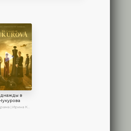
днажды в
Чукурова
ама | Ирина Котова | AlisaDirilis