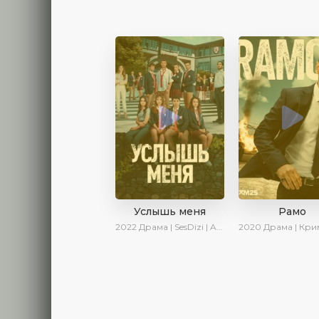
Услышь меня
Рамо
2022
Драма | SesDizi | AveTurk | Turok1990
2020
Драма | Криминал | SesDizi | И