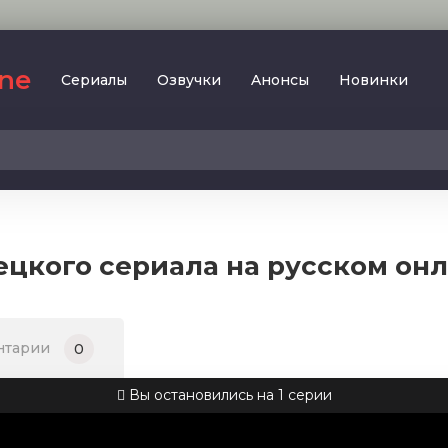
ine
Сериалы
Oзвучки
Aнoнcы
Новинки
2023
SesDizi
2024
BeniBirakma
2025
Ирина Котова
рецкого сериала на русском он
AveTurk
Мелодрама
AlisaDirilis
Драма
BeniAffet
нтарии
0
Исторический
Turok1990
Детектив
Вы остановились на 1 серии
Боевик
Военный