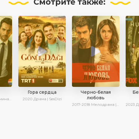
Смотрите
также:
Гора сердца
Черно-белая
Бе
любовь
рина Котова
2020
Драма | SesDizi
2017-2018
Мелодрама | Драма | Боевик | SesDizi
2023
Драм