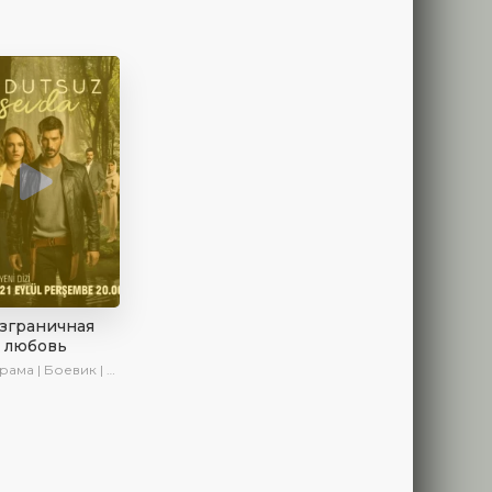
зграничная
любовь
а | Боевик | Криминал | SesDizi | Сериалы 2023