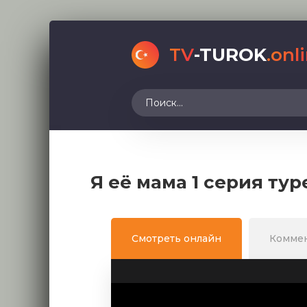
TV
-TUROK
.onl
Я её мама 1 серия ту
Смотреть онлайн
Комме