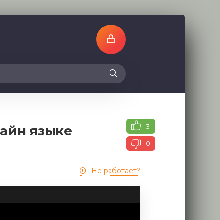
3
лайн языке
0
Не работает?