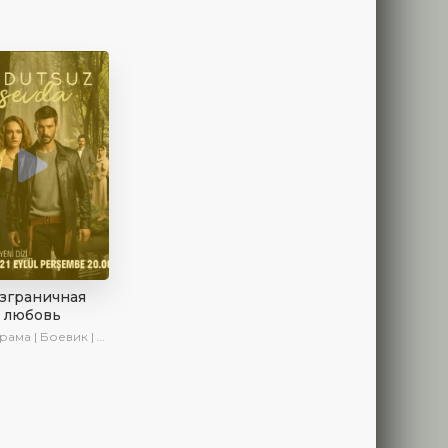
зграничная
любовь
а | Боевик | Криминал | SesDizi | Сериалы 2023