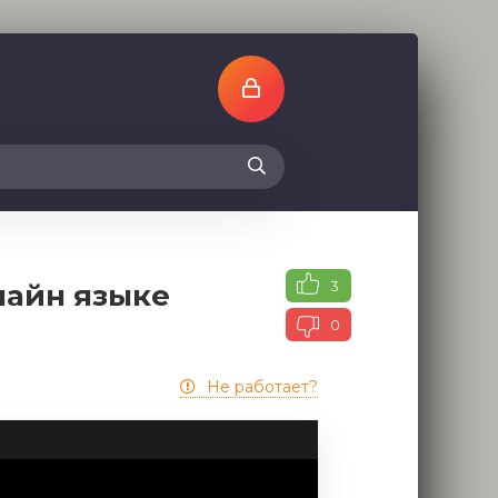
3
лайн языке
0
Не работает?