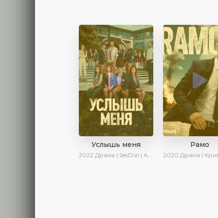
Услышь меня
Рамо
2022
Драма | SesDizi | AveTurk | Turok1990
2020
Драма | Криминал | SesDizi | И