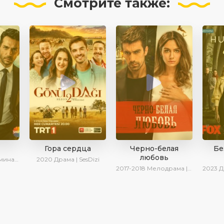
Смотрите
также:
Гора сердца
Черно-белая
Бе
любовь
рина Котова
2020
Драма | SesDizi
2017-2018
Мелодрама | Драма | Боевик | SesDizi
2023
Драм