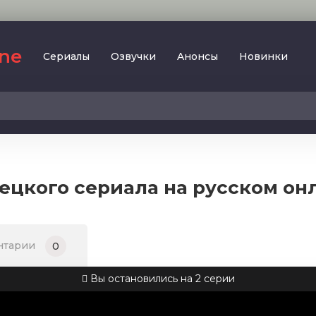
ine
Сериалы
Oзвучки
Aнoнcы
Новинки
2023
SesDizi
2024
BeniBirakma
2025
Ирина Котова
рецкого сериала на русском он
AveTurk
Мелодрама
AlisaDirilis
Драма
BeniAffet
нтарии
0
Исторический
Turok1990
Детектив
Вы остановились на 2 серии
Боевик
Военный