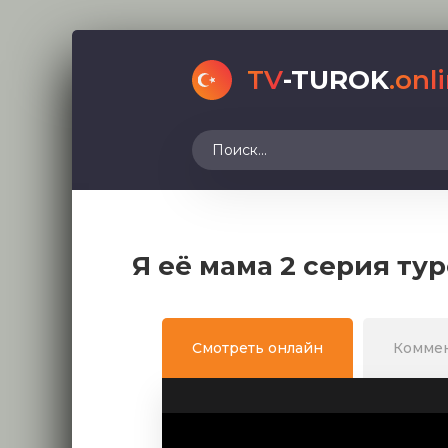
TV
-TUROK
.onl
Я её мама 2 серия ту
Смотреть онлайн
Комме