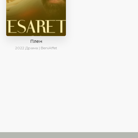
Плен
2022
Драма | BeniAffet