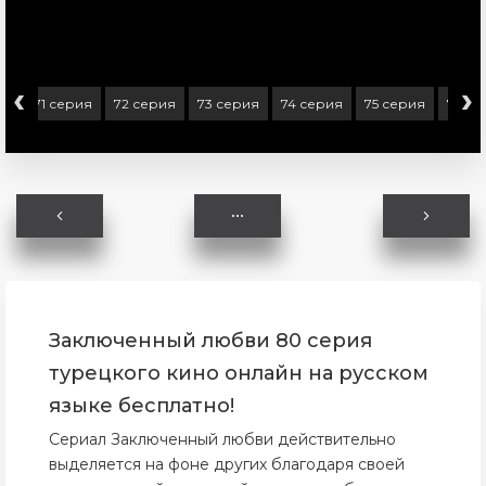
‹
›
ия
71 серия
72 серия
73 серия
74 серия
75 серия
76 се
Заключенный любви 80 серия
турецкого кино онлайн на русском
языке бесплатно!
Сериал Заключенный любви действительно
выделяется на фоне других благодаря своей