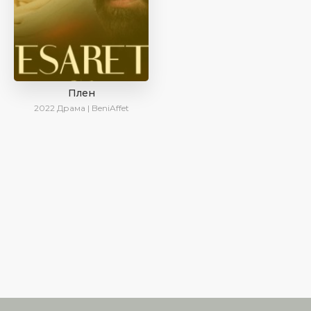
Плен
2022
Драма | BeniAffet