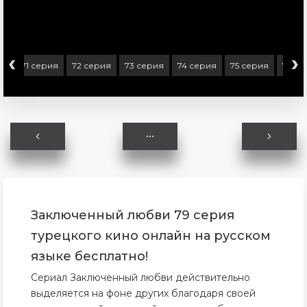
‹
›
ия
71 серия
72 серия
73 серия
74 серия
75 серия
76 се
Заключенный любви 79 серия
турецкого кино онлайн на русском
языке бесплатно!
Сериал Заключенный любви действительно
выделяется на фоне других благодаря своей