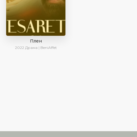
Плен
2022
Драма | BeniAffet