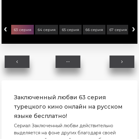
‹
›
ерия
63 серия
64 серия
65 серия
66 серия
67 серия
68
Заключенный любви 63 серия
турецкого кино онлайн на русском
языке бесплатно!
Сериал Заключенный любви действительно
выделяется на фоне других благодаря своей