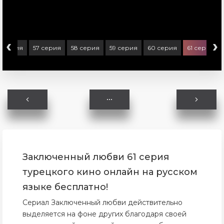
‹
›
6 серия
57 серия
58 серия
59 серия
60 серия
61 серия
Заключенный любви 61 серия
турецкого кино онлайн на русском
языке бесплатно!
Сериал Заключенный любви действительно
выделяется на фоне других благодаря своей