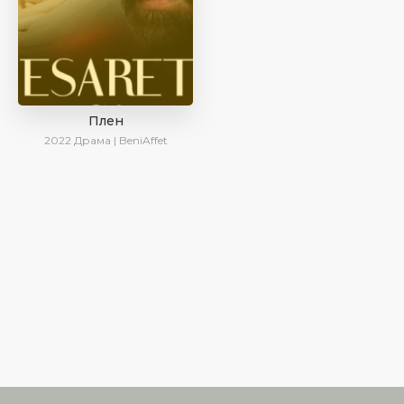
Плен
2022
Драма | BeniAffet