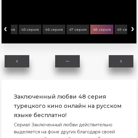
‹
›
4 серия
45 серия
46 серия
47 серия
48 серия
49 серия
Заключенный любви 48 серия
турецкого кино онлайн на русском
языке бесплатно!
Сериал Заключенный любви действительно
выделяется на фоне других благодаря своей