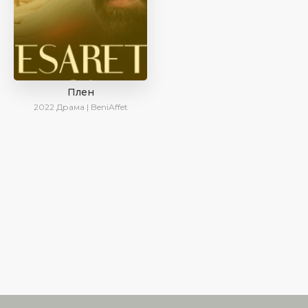
Плен
2022
Драма | BeniAffet