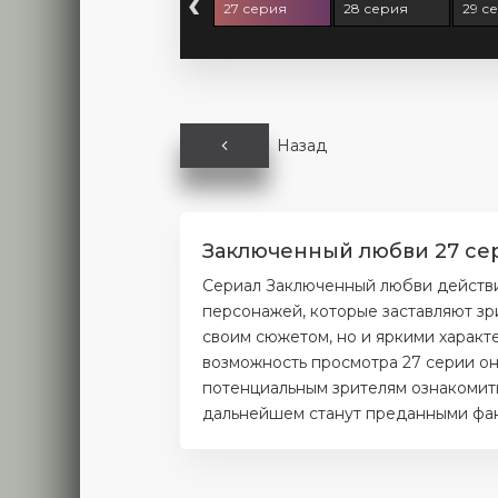
‹
5 серия
26 серия
27 серия
28 серия
29 с
Назад
Заключенный любви 27 сер
Сериал Заключенный любви действи
персонажей, которые заставляют зр
своим сюжетом, но и яркими характ
возможность просмотра 27 серии он
потенциальным зрителям ознакомитьс
дальнейшем станут преданными фана