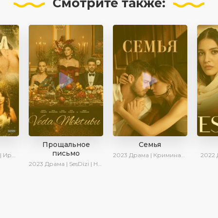
Смотрите
также:
Прощальное
Семья
письмо
 Котова
2023
Драма | Криминал | SesDizi | Ирина Котова | AveTurk | Сериалы 2023
2022
2023
Драма | SesDizi | Новинки | Сериалы 2023