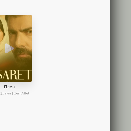
Плен
Драма | BeniAffet