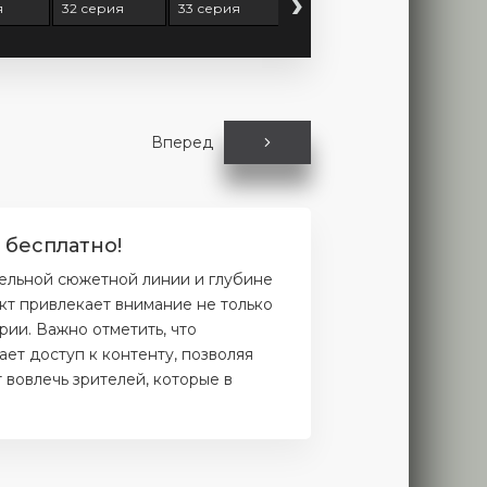
›
я
32 серия
33 серия
34 серия
35 серия
Вперед
 бесплатно!
ельной сюжетной линии и глубине
кт привлекает внимание не только
рии. Важно отметить, что
ет доступ к контенту, позволяя
 вовлечь зрителей, которые в