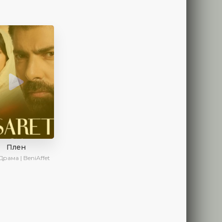
Плен
Драма | BeniAffet