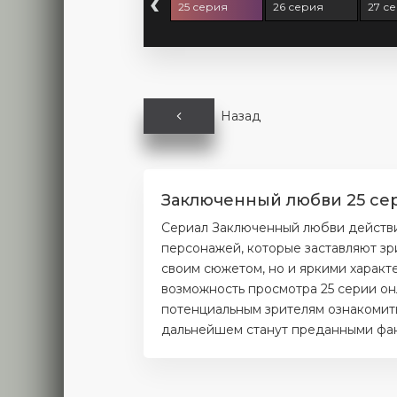
‹
 серия
24 серия
25 серия
26 серия
27 с
Назад
Заключенный любви 25 сер
Сериал Заключенный любви действи
персонажей, которые заставляют зр
своим сюжетом, но и яркими характ
возможность просмотра 25 серии он
потенциальным зрителям ознакомитьс
дальнейшем станут преданными фана