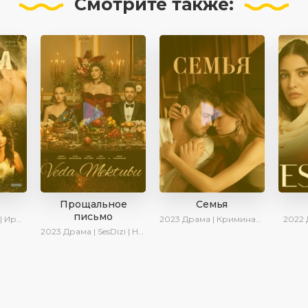
Смотрите
также:
Прощальное
Семья
письмо
 Котова
2023
Драма | Криминал | SesDizi | Ирина Котова | AveTurk | Сериалы 2023
2022
2023
Драма | SesDizi | Новинки | Сериалы 2023