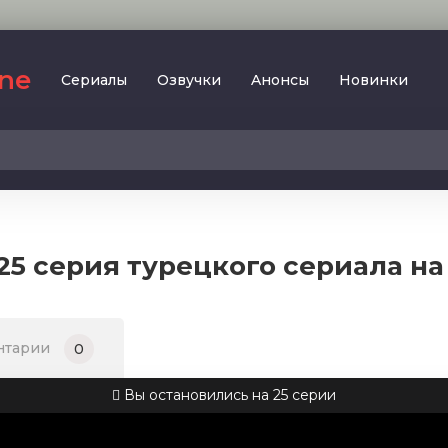
ine
Сериалы
Oзвучки
Aнoнcы
Новинки
2023
SesDizi
2024
BeniBirakma
2025
Ирина Котова
5 серия турецкого сериала на
AveTurk
Мелодрама
AlisaDirilis
Драма
BeniAffet
нтарии
0
Исторический
Turok1990
Детектив
Вы остановились на 25 серии
Боевик
Военный