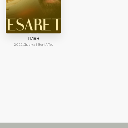
Плен
2022
Драма | BeniAffet