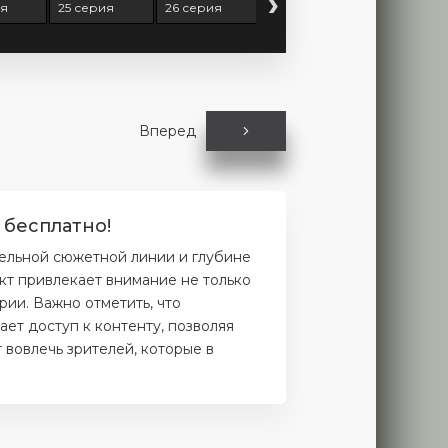
›
ия
25 серия
26 серия
27 серия
28 серия
Вперед
 бесплатно!
ельной сюжетной линии и глубине
кт привлекает внимание не только
рии. Важно отметить, что
ет доступ к контенту, позволяя
 вовлечь зрителей, которые в