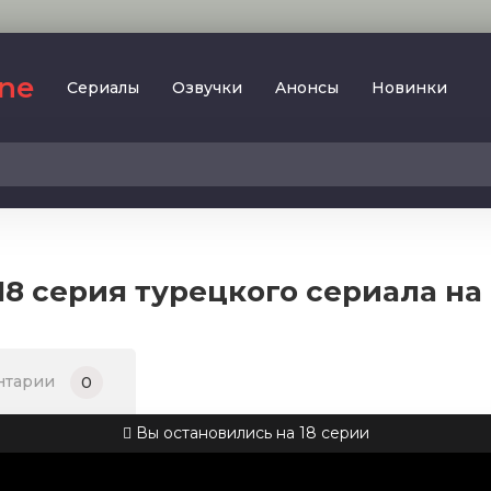
ine
Сериалы
Oзвучки
Aнoнcы
Новинки
2023
SesDizi
2024
BeniBirakma
2025
Ирина Котова
8 серия турецкого сериала на
AveTurk
Мелодрама
AlisaDirilis
Драма
BeniAffet
нтарии
0
Исторический
Turok1990
Детектив
Вы остановились на 18 серии
Боевик
Военный