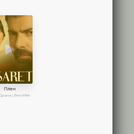
Плен
Драма | BeniAffet