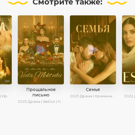
Смотрите
также:
Прощальное
Семья
письмо
 Котова
2023
Драма | Криминал | SesDizi | Ирина Котова | AveTurk | Сериалы 2023
2022
2023
Драма | SesDizi | Новинки | Сериалы 2023