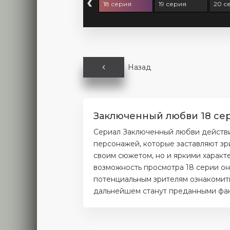
‹
6 серия
17 серия
18 серия
19 серия
20 с
Назад
Заключенный любви 18 сер
Сериал Заключенный любви действи
персонажей, которые заставляют зр
своим сюжетом, но и яркими характ
возможность просмотра 18 серии он
потенциальным зрителям ознакомитьс
дальнейшем станут преданными фана