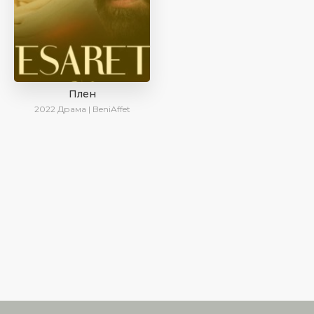
Плен
2022
Драма | BeniAffet