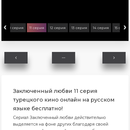
‹
›
я
10 серия
11 серия
12 серия
13 серия
14 серия
15 серия
Заключенный любви 11 серия
турецкого кино онлайн на русском
языке бесплатно!
Сериал Заключенный любви действительно
выделяется на фоне других благодаря своей