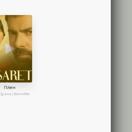
Плен
Драма | BeniAffet