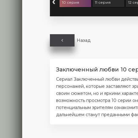
‹
 серия
9 серия
10 серия
11 серия
12 с
Назад
Заключенный любви 10 сер
Сериал Заключенный любви действи
персонажей, которые заставляют зр
своим сюжетом, но и яркими характ
возможность просмотра 10 серии он
потенциальным зрителям ознакомитьс
дальнейшем станут преданными фана