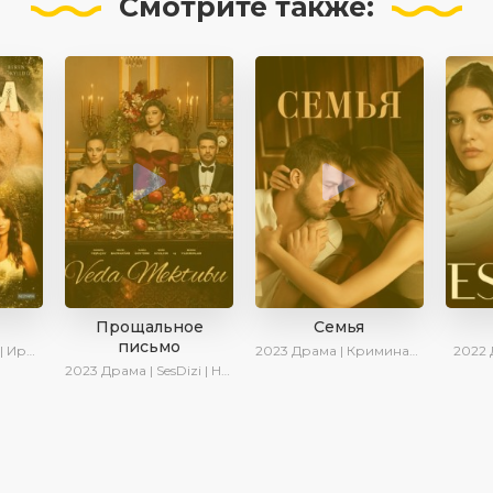
Смотрите
также:
Прощальное
Семья
письмо
 Котова
2023
Драма | Криминал | SesDizi | Ирина Котова | AveTurk | Сериалы 2023
2022
2023
Драма | SesDizi | Новинки | Сериалы 2023