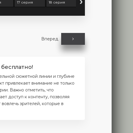
›
я
17 серия
18 серия
19 серия
20 серия
Вперед
 бесплатно!
ельной сюжетной линии и глубине
кт привлекает внимание не только
рии. Важно отметить, что
ет доступ к контенту, позволяя
 вовлечь зрителей, которые в