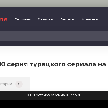
ine
Сериалы
Oзвучки
Aнoнcы
Новинки
2023
SesDizi
2024
BeniBirakma
2025
Ирина Котова
0 серия турецкого сериала на
AveTurk
Мелодрама
AlisaDirilis
Драма
BeniAffet
нтарии
0
Исторический
Turok1990
Детектив
Вы остановились на 10 серии
Боевик
Военный