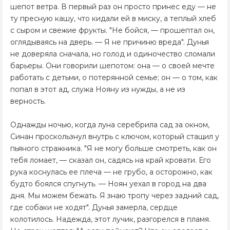
шепот ветра. В первый раз он просто принес еду — не
ту пресную кашу, что кидали ей в миску, а теплый хлеб
с сыром и свежие фрукты. "Не бойся, — прошептал он,
оглядываясь на дверь. — Я не причиню вреда". Дунья
не доверяла сначала, но голод и одиночество сломали
барьеры. Они говорили шепотом: она — о своей мечте
работать с детьми, о потерянной семье; он — о том, как
попал в этот ад, служа Нояну из нужды, а не из
верность.
Однажды ночью, когда луна серебрила сад за окном,
Синан проскользнул внутрь с ключом, который стащил у
пьяного стражника. "Я не могу больше смотреть, как он
тебя ломает, — сказал он, садясь на край кровати. Его
рука коснулась ее плеча — не грубо, а осторожно, как
будто боялся спугнуть. — Ноян уехал в город на два
дня. Мы можем бежать. Я знаю тропу через задний сад,
где собаки не ходят". Дунья замерла, сердце
колотилось. Надежда, этот лучик, разгорелся в пламя.