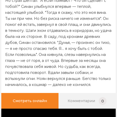
Но страх шептал: "А если поймают? Что он сделает с
тобой?" Синан улыбнулся впервые — теплой,
настоящей улыбкой. "Тогда я скажу, что это моя вина.
Ты ни при чем. Но без риска ничего не изменится". Он
помог ей встать, завернул в свой плащ, и они двинулись
в темноту. Шаги эхом отдавались в коридорах, но удача
была на их стороне. В саду, под кронами древних
дубов, Синан остановился. "Дунья, — произнес он тихо,
— я не просто спасаю тебя. Я... я хочу быть с тобой.
Если позволишь". Она кивнула, слезы навернулись на
глаза — не от горя, а от чуда. Впервые за месяцы она
почувствовала себя живой. Но судьба, как всегда,
подготовила поворот. Вдали завыли собаки, и
вспыхнули огни. Ноян вернулся раньше. Бегство только
начиналось, а кошмар — далеко не кончился.
Смотреть онлайн
Комментарии
0