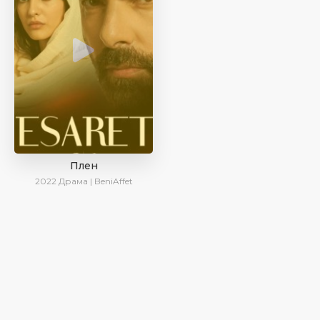
Плен
2022
Драма | BeniAffet