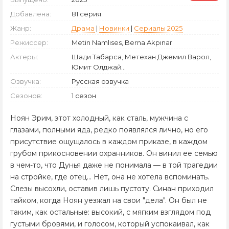
Добавлена:
81 серия
Жанр:
Драма
|
Новинки
|
Сериалы 2025
Режиссер:
Metin Namlıses, Berna Akpınar
Актеры:
Шади Табарса, Метехан Джемил Варол,
Юмит Олджай...
Озвучка:
Русская озвучка
Сезонов:
1 сезон
Ноян Эрим, этот холодный, как сталь, мужчина с
глазами, полными яда, редко появлялся лично, но его
присутствие ощущалось в каждом приказе, в каждом
грубом прикосновении охранников. Он винил ее семью
в чем-то, что Дунья даже не понимала — в той трагедии
на стройке, где отец... Нет, она не хотела вспоминать.
Слезы высохли, оставив лишь пустоту. Синан приходил
тайком, когда Ноян уезжал на свои "дела". Он был не
таким, как остальные: высокий, с мягким взглядом под
густыми бровями, и голосом, который успокаивал, как