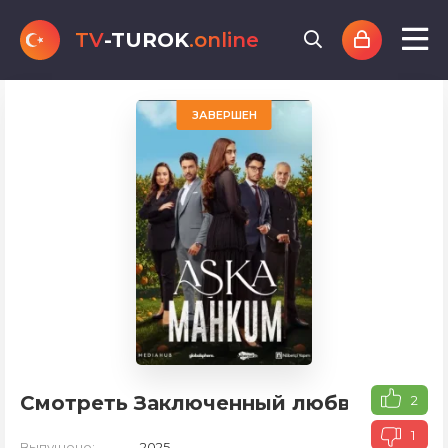
TV
-TUROK
.online
ЗАВЕРШЕН
Смотреть Заключенный любви
2
1
Выпущено:
2025