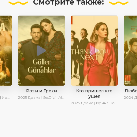
Смотрите
также:
Розы и Грехи
Кто пришел кто
Любо
ушел
 Котова
2025
Драма | SesDizi | AlisaDirilis | Новинки | Сериалы 2025
2024
Др
2025
Драма | Ирина Котова | Новинки | Сериалы 2025