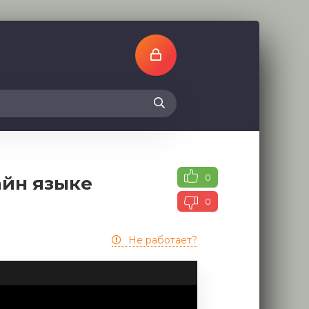
0
айн языке
0
Не работает?