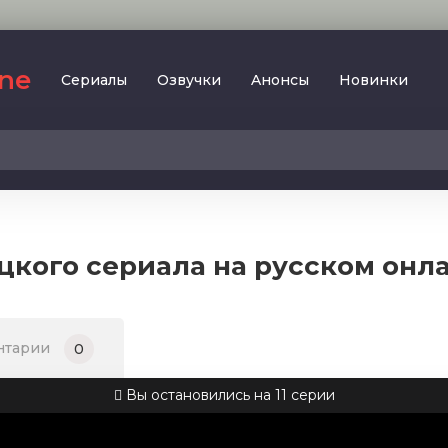
ine
Сериалы
Oзвучки
Aнoнcы
Новинки
2023
SesDizi
2024
BeniBirakma
2025
Ирина Котова
ецкого сериала на русском онл
AveTurk
Мелодрама
AlisaDirilis
Драма
BeniAffet
нтарии
0
Исторический
Turok1990
Детектив
Вы остановились на 11 серии
Боевик
Военный