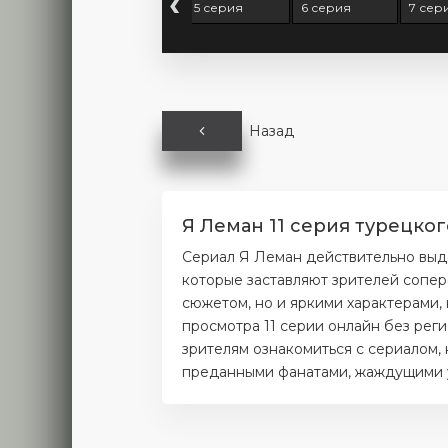
‹
серия
4 серия
5 серия
6 серия
7 сер
Назад
Я Леман 11 серия турецког
Сериал Я Леман действительно выде
которые заставляют зрителей сопер
сюжетом, но и яркими характерами,
просмотра 11 серии онлайн без рег
зрителям ознакомиться с сериалом, 
преданными фанатами, жаждущими ув