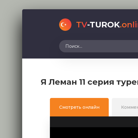
TV
-TUROK
.onl
Я Леман 11 серия тур
Смотреть онлайн
Комме