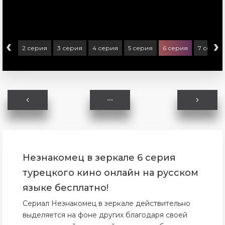
‹
›
ерия
2 серия
3 серия
4 серия
5 серия
6 серия
7 серия
Незнакомец в зеркале 6 серия
турецкого кино онлайн на русском
языке бесплатно!
Сериал Незнакомец в зеркале действительно
выделяется на фоне других благодаря своей