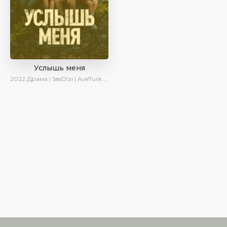
Услышь меня
2022
Драма | SesDizi | AveTurk | Turok1990