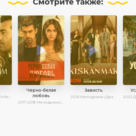
Смотрите
также:
а
Черно-белая
Зависть
У
любовь
 Сериалы 2025
2025
Мелодрама | Драма | SesDizi | Ирина Котова | AlisaDirilis | Новинки | Сериалы 2025
2022
Дра
2017-2018
Мелодрама | Драма | Боевик | SesDizi