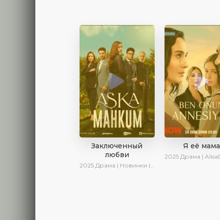
Заключенный
Я её мам
любви
2025
Драма | AlisaDirilis | Новинки |
2025
Драма | Новинки | Сериалы 2025