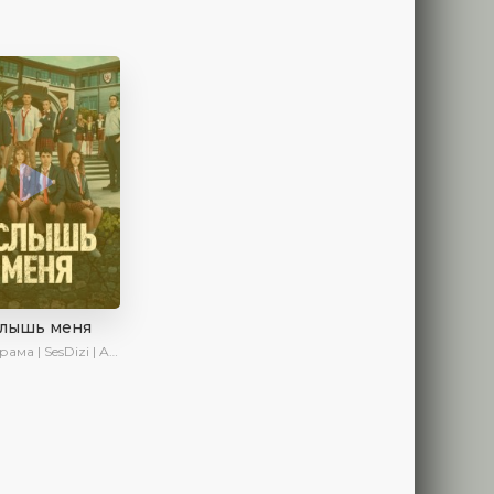
слышь меня
ма | SesDizi | AveTurk | Turok1990