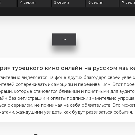
я
4 серия
5 серия
6 серия
7 сер
ерия турецкого кино онлайн на русском язык
вительно выделяется на фоне других благодаря своей увле
ителей сопереживать их эмоциям и переживаниям. Этот прое
ерами, которые становятся близкими и понятными для аудито
айн без регистрации и оплаты подписки значительно упрощае
я с сериалом, не принимая на себя обязательств. Это может
тами, жаждущими увидеть, как будут развиваться события.