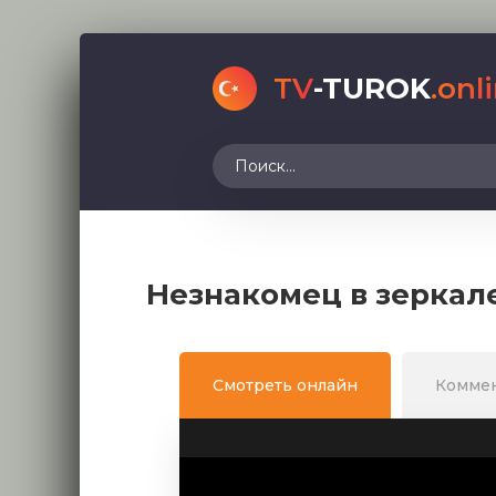
TV
-TUROK
.onl
Незнакомец в зеркале
Смотреть онлайн
Комме