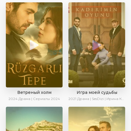
Ветреный холм
Игра моей судьбы
2024
Драма | Сериалы 2024
2021
Драма | SesDizi | Ирина Котова