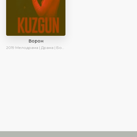
Ворон
2019
Мелодрама | Драма | Боевик | SesDizi | AveTurk