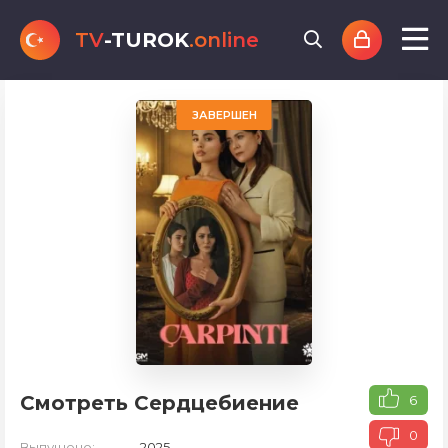
TV
-TUROK
.online
ЗАВЕРШЕН
Смотреть Сердцебиение
6
0
Выпущено:
2025