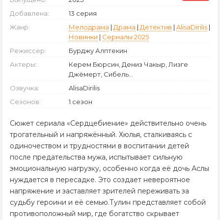
Добавлена:
13 серия
Жанр:
Мелодрама
|
Драма
|
Детектив
|
AlisaDirilis
|
Новинки
|
Сериалы 2025
Режиссер:
Бурджу Алптекин
Актеры:
Керем Бюрсин, Дениз Чакыр, Лизге
Джёмерт, Сибель...
Озвучка:
AlisaDirilis
Сезонов:
1 сезон
Сюжет сериала «Сердцебиение» действительно очень
трогательный и напряжённый. Хюлья, сталкиваясь с
одиночеством и трудностями в воспитании детей
после предательства мужа, испытывает сильную
эмоциональную нагрузку, особенно когда её дочь Аслы
нуждается в пересадке. Это создает невероятное
напряжение и заставляет зрителей переживать за
судьбу героини и её семью.Тулин представляет собой
противоположный мир, где богатство скрывает