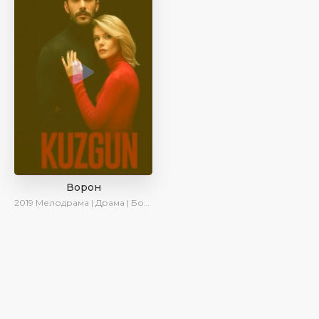
Ворон
2019
Мелодрама | Драма | Боевик | SesDizi | AveTurk