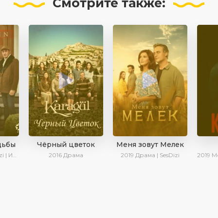
Смотрите
также:
дьбы
Чёрный цветок
Меня зовут Мелек
а Котова
2016
Драма
2019
Драма | SesDizi
2019
Мелод