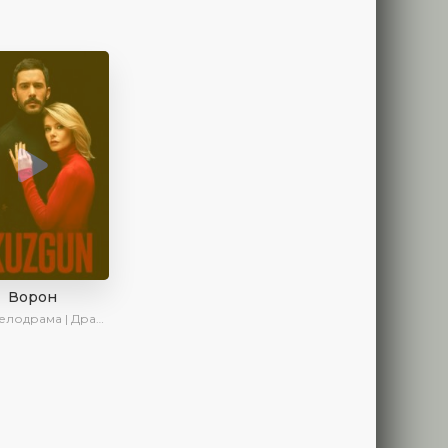
Ворон
рама | Драма | Боевик | SesDizi | AveTurk