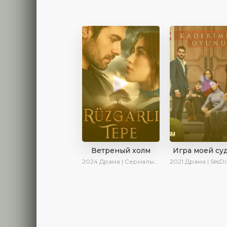
Ветреный холм
Игра моей су
2024
Драма | Сериалы 2024
2021
Драма | SesDizi | Ирин