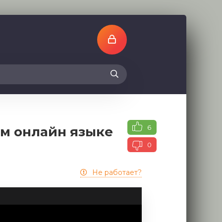
6
ом онлайн языке
0
Не работает?