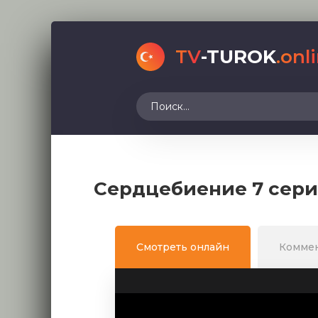
TV
-TUROK
.onl
Сердцебиение 7 сери
Смотреть онлайн
Комме