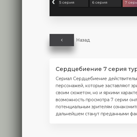
‹
серия
4 серия
5 серия
6 серия
7 сер
Назад
Сердцебиение 7 серия тур
Сериал Сердцебиение действительн
персонажей, которые заставляют зр
своим сюжетом, но и яркими характ
возможность просмотра 7 серии онл
потенциальным зрителям ознакомитьс
дальнейшем станут преданными фана