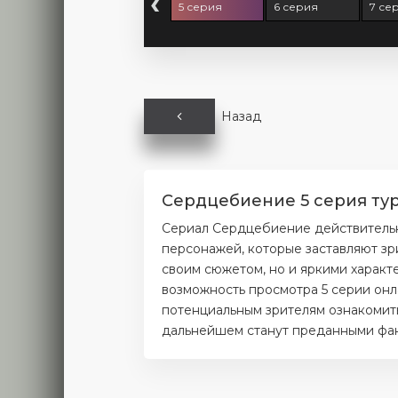
‹
 серия
4 серия
5 серия
6 серия
7 се
Назад
Сердцебиение 5 серия тур
Сериал Сердцебиение действительн
персонажей, которые заставляют зр
своим сюжетом, но и яркими характ
возможность просмотра 5 серии онл
потенциальным зрителям ознакомитьс
дальнейшем станут преданными фана