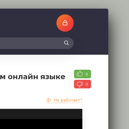
6
ом онлайн языке
0
Не работает?