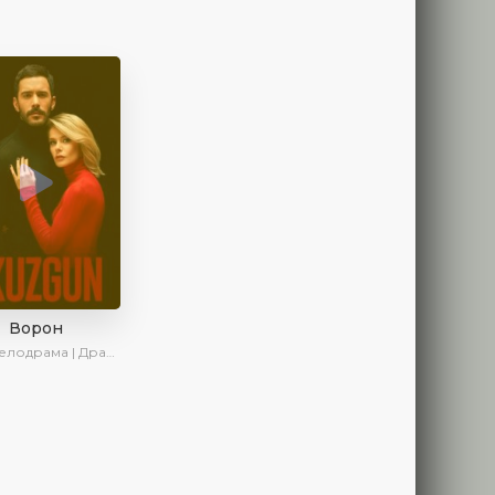
Ворон
рама | Драма | Боевик | SesDizi | AveTurk