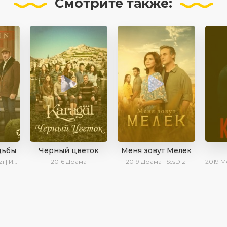
Смотрите
также:
дьбы
Чёрный цветок
Меня зовут Мелек
а Котова
2016
Драма
2019
Драма | SesDizi
2019
Мелод