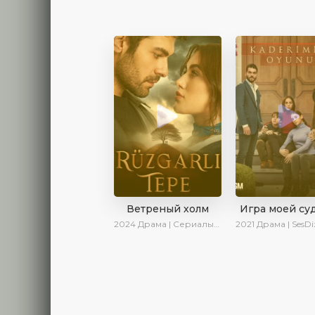
Ветреный холм
Игра моей су
2024
Драма | Сериалы 2024
2021
Драма | SesDizi | Ирин