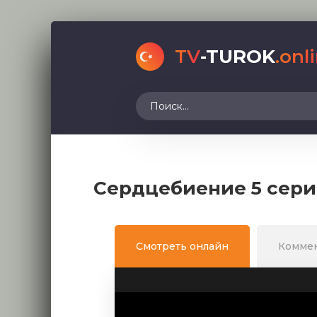
TV
-TUROK
.onl
Сердцебиение 5 сери
Смотреть онлайн
Комме