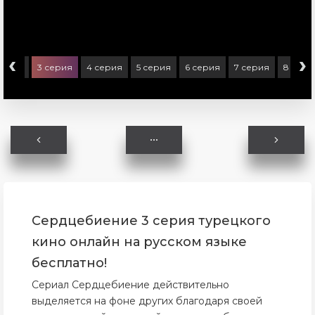
‹
›
серия
3 серия
4 серия
5 серия
6 серия
7 серия
8 сери
Сердцебиение 3 серия турецкого
кино онлайн на русском языке
бесплатно!
Сериал Сердцебиение действительно
выделяется на фоне других благодаря своей