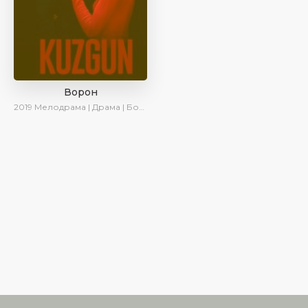
Ворон
2019
Мелодрама | Драма | Боевик | SesDizi | AveTurk