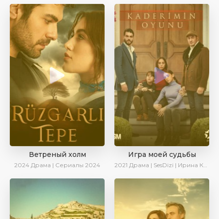
Ветреный холм
Игра моей судьбы
2024
Драма | Сериалы 2024
2021
Драма | SesDizi | Ирина Котова