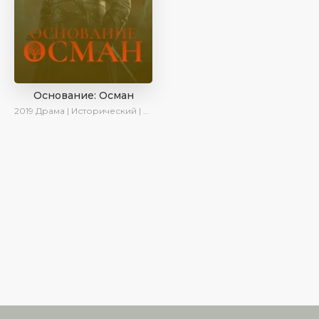
Основание: Осман
2019
Драма | Исторический | Военный | AveTurk | Turok1990