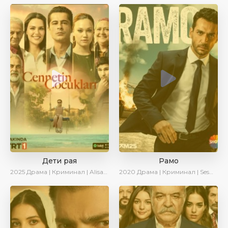
Дети рая
Рамо
2025
Драма | Криминал | AlisaDirilis | Новинки | Сериалы 2025
2020
Драма | Криминал | SesDizi | Ирина Котова