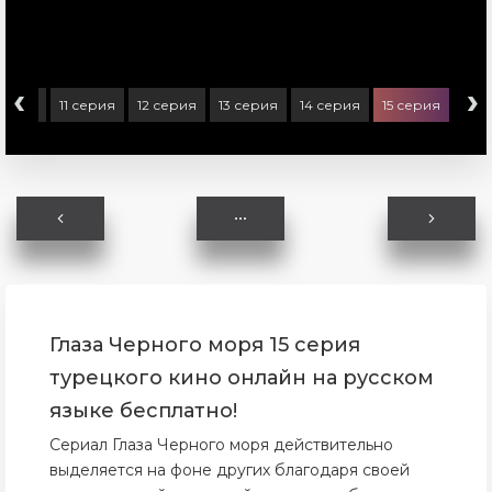
‹
›
серия
11 серия
12 серия
13 серия
14 серия
15 серия
16 с
Глаза Черного моря 15 серия
турецкого кино онлайн на русском
языке бесплатно!
Сериал Глаза Черного моря действительно
выделяется на фоне других благодаря своей