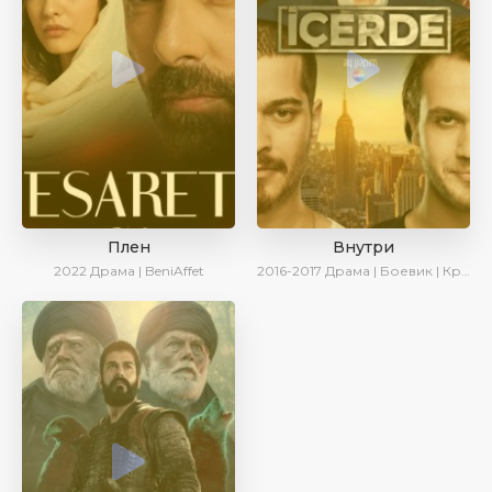
Плен
Внутри
2022
Драма | BeniAffet
2016-2017
Драма | Боевик | Криминал