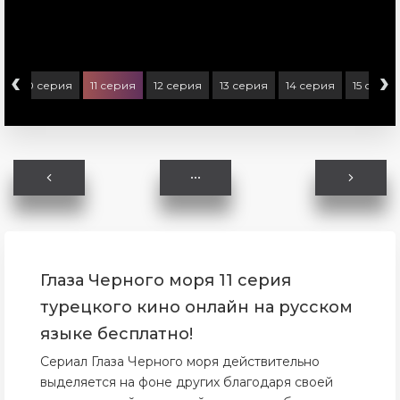
‹
›
я
10 серия
11 серия
12 серия
13 серия
14 серия
15 серия
Глаза Черного моря 11 серия
турецкого кино онлайн на русском
языке бесплатно!
Сериал Глаза Черного моря действительно
выделяется на фоне других благодаря своей