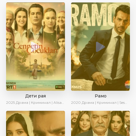
Дети рая
Рамо
2025
Драма | Криминал | AlisaDirilis | Новинки | Сериалы 2025
2020
Драма | Криминал | SesDizi | Ирина Котова