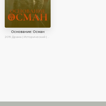
Основание: Осман
2019
Драма | Исторический | Военный | AveTurk | Turok1990