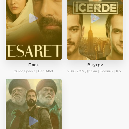
Плен
Внутри
2022
Драма | BeniAffet
2016-2017
Драма | Боевик | Криминал