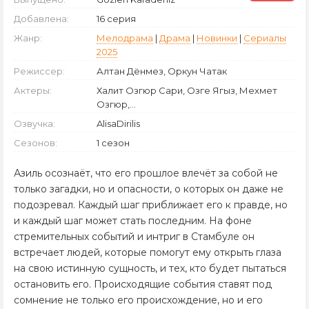
Добавлена:
16 серия
Жанр:
Мелодрама
|
Драма
|
Новинки
|
Сериалы
2025
Режиссер:
Алтан Дёнмез, Оркун Чатак
Актеры:
Халит Озгюр Сари, Озге Ягыз, Мехмет
Озгюр,...
Озвучка:
AlisaDirilis
Сезонов:
1 сезон
Азиль осознаёт, что его прошлое влечёт за собой не
только загадки, но и опасности, о которых он даже не
подозревал. Каждый шаг приближает его к правде, но
и каждый шаг может стать последним. На фоне
стремительных событий и интриг в Стамбуле он
встречает людей, которые помогут ему открыть глаза
на свою истинную сущность, и тех, кто будет пытаться
остановить его. Происходящие события ставят под
сомнение не только его происхождение, но и его