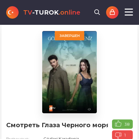
TV
-TUROK
.online
ЗАВЕРШЕН
Смотреть Глаза Черного моря
38
1
Выпущено:
Gözleri Karadeniz