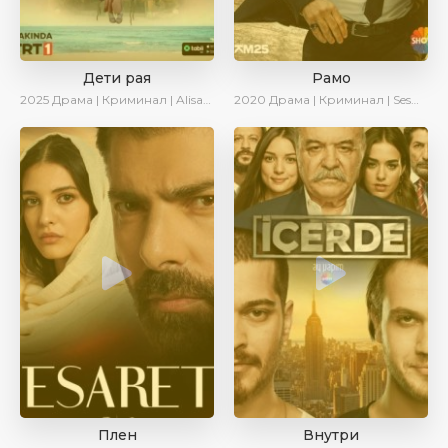
Дети рая
Рамо
2025
Драма | Криминал | AlisaDirilis | Новинки | Сериалы 2025
2020
Драма | Криминал | SesDizi | Ирина Котова
Плен
Внутри