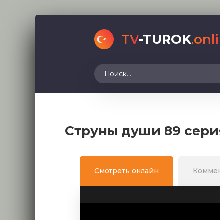
TV
-TUROK
.onl
Струны души 89 сери
Смотреть онлайн
Комме