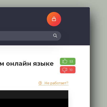
53
ом онлайн языке
10
Не работает?