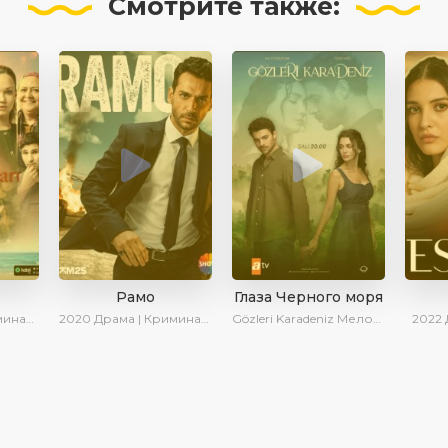
Смотрите
также:
Рамо
Глаза Черного моря
| Сериалы 2025
2020
Драма | Криминал | SesDizi | Ирина Котова
Gözleri Karadeniz
Мелодрама | Драма | Новинки | Сериалы 2025
2022