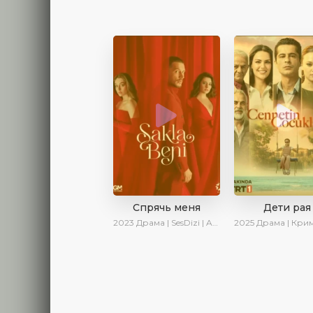
Спрячь меня
Дети рая
2023
Драма | SesDizi | AveTurk | AlisaDirilis | Сериалы 2023
2025
Драма | Криминал | AlisaDirilis | Новинки 