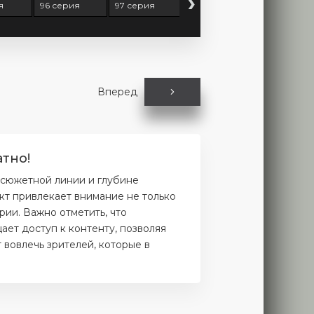
›
я
96 серия
97 серия
98 серия
99 серия
Вперед
тно!
 сюжетной линии и глубине
кт привлекает внимание не только
рии. Важно отметить, что
ет доступ к контенту, позволяя
 вовлечь зрителей, которые в