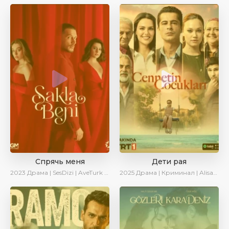
Спрячь меня
Дети рая
2023
Драма | SesDizi | AveTurk | AlisaDirilis | Сериалы 2023
2025
Драма | Криминал | AlisaDirilis | Новинки | Сериалы 2025