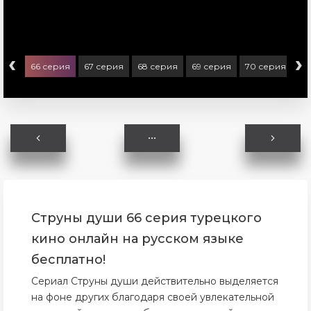
‹
›
ерия
66 серия
67 серия
68 серия
69 серия
70 серия
71
Струны души 66 серия турецкого
кино онлайн на русском языке
бесплатно!
Сериал Струны души действительно выделяется
на фоне других благодаря своей увлекательной