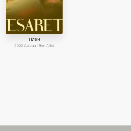
Плен
2022
Драма | BeniAffet