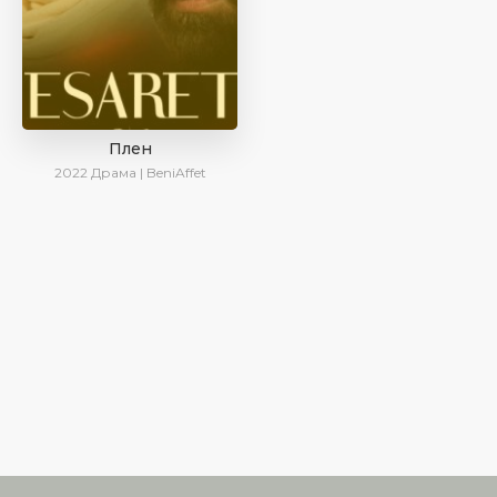
Плен
2022
Драма | BeniAffet