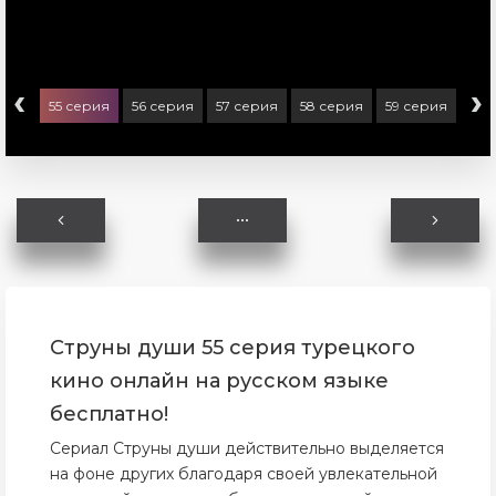
‹
›
ерия
55 серия
56 серия
57 серия
58 серия
59 серия
60 
Струны души 55 серия турецкого
кино онлайн на русском языке
бесплатно!
Сериал Струны души действительно выделяется
на фоне других благодаря своей увлекательной