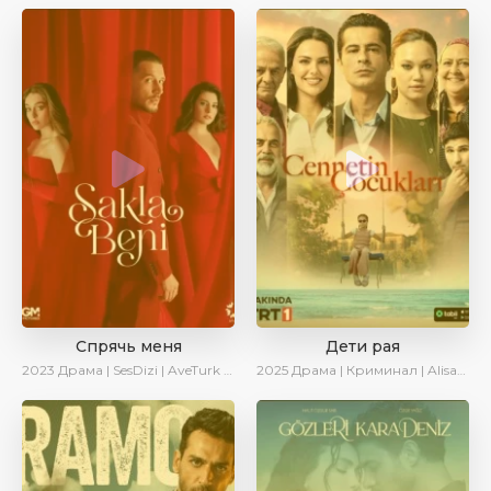
Спрячь меня
Дети рая
2023
Драма | SesDizi | AveTurk | AlisaDirilis | Сериалы 2023
2025
Драма | Криминал | AlisaDirilis | Новинки | Сериалы 2025