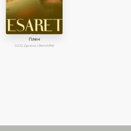
Плен
2022
Драма | BeniAffet