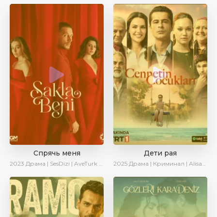
Спрячь меня
Дети рая
2023
Драма | SesDizi | AveTurk | AlisaDirilis | Сериалы 2023
2025
Драма | Криминал | AlisaDirilis | Новинки | Сериалы 2025