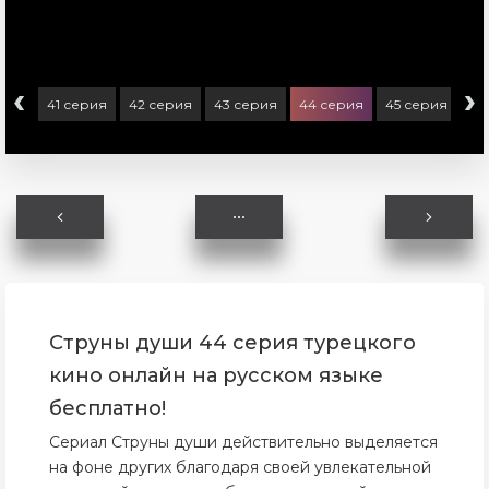
‹
›
ерия
41 серия
42 серия
43 серия
44 серия
45 серия
46
Струны души 44 серия турецкого
кино онлайн на русском языке
бесплатно!
Сериал Струны души действительно выделяется
на фоне других благодаря своей увлекательной