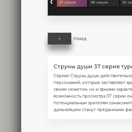
‹
 серия
36 серия
37 серия
38 серия
39 с
Назад
Струны души 37 серия тур
Сериал Струны души действительно
персонажей, которые заставляют зр
своим сюжетом, но и яркими характ
возможность просмотра 37 серии он
потенциальным зрителям ознакомитьс
дальнейшем станут преданными фана