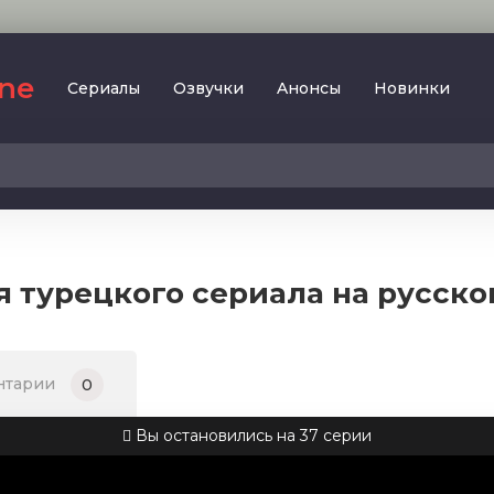
ine
Сериалы
Oзвучки
Aнoнcы
Новинки
2023
SesDizi
2024
BeniBirakma
2025
Ирина Котова
я турецкого сериала на русско
AveTurk
Мелодрама
AlisaDirilis
Драма
BeniAffet
нтарии
0
Исторический
Turok1990
Детектив
Вы остановились на 37 серии
Боевик
Военный