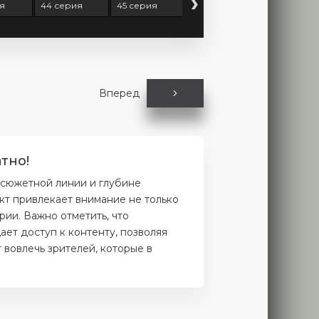
›
ия
44 серия
45 серия
46 серия
47 серия
Вперед
тно!
 сюжетной линии и глубине
кт привлекает внимание не только
рии. Важно отметить, что
ет доступ к контенту, позволяя
 вовлечь зрителей, которые в