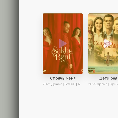
Спрячь меня
Дети рая
2023
Драма | SesDizi | AveTurk | AlisaDirilis | Сериалы 2023
2025
Драма | Криминал | AlisaDirilis | Новинки 