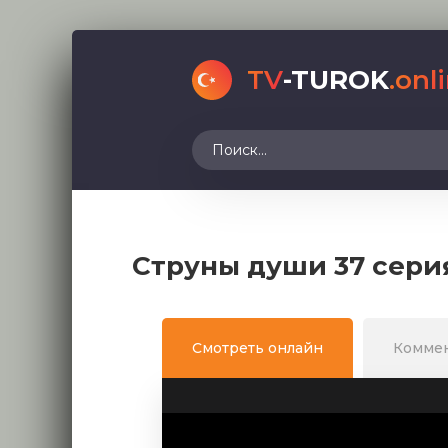
TV
-TUROK
.onl
Струны души 37 сери
Смотреть онлайн
Комме