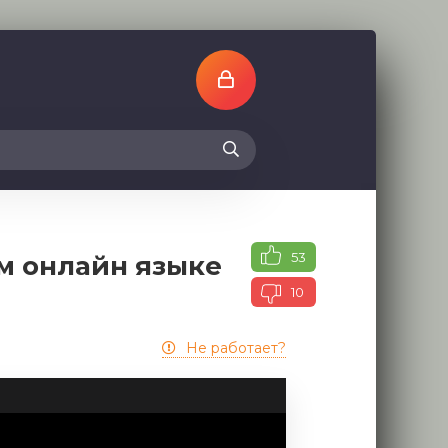
53
м онлайн языке
10
Не работает?