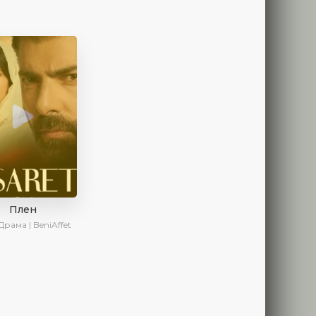
Плен
Драма | BeniAffet