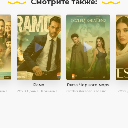
Смотрите
также:
Рамо
Глаза Черного моря
| Сериалы 2025
2020
Драма | Криминал | SesDizi | Ирина Котова
Gözleri Karadeniz
Мелодрама | Драма | Новинки | Сериалы 2025
2022