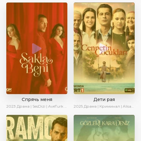
Спрячь меня
Дети рая
2023
Драма | SesDizi | AveTurk | AlisaDirilis | Сериалы 2023
2025
Драма | Криминал | AlisaDirilis | Новинки | Сериалы 2025