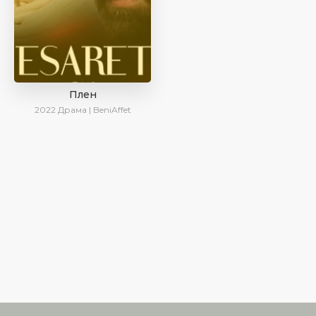
Плен
2022
Драма | BeniAffet