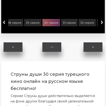
‹
›
ия
28 серия
29 серия
30 серия
31 серия
32 серия
33 с
Струны души 30 серия турецкого
кино онлайн на русском языке
бесплатно!
Сериал Струны души действительно выделяется
на фоне других благодаря своей увлекательной