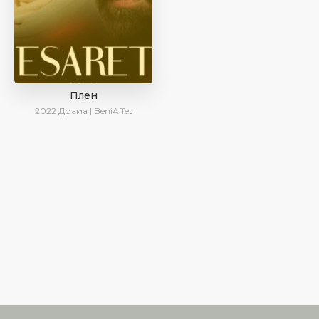
Плен
2022
Драма | BeniAffet