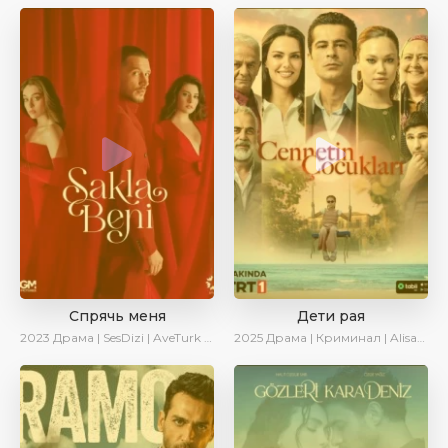
Спрячь меня
Дети рая
2023
Драма | SesDizi | AveTurk | AlisaDirilis | Сериалы 2023
2025
Драма | Криминал | AlisaDirilis | Новинки | Сериалы 2025